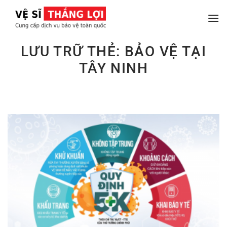
Chuyển
đến
nội
dung
LƯU TRỮ THẺ:
BẢO VỆ TẠI
TÂY NINH