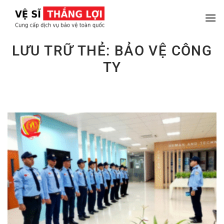
Chuyển
đến
nội
dung
LƯU TRỮ THẺ:
BẢO VỆ CÔNG
TY