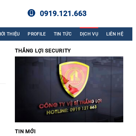
0919.121.663
IỚI THIỆU
PROFILE
TIN TỨC
DỊCH VỤ
LIÊN HỆ
THẮNG LỢI SECURITY
TIN MỚI