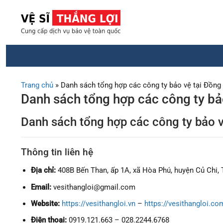
Chuyển
đến
nội
dung
Trang chủ
»
Danh sách tổng hợp các công ty bảo vệ tại Đồng
Danh sách tổng hợp các công ty bả
Danh sách tổng hợp các công ty bảo 
Thông tin liên hệ
Địa chỉ:
408B Bến Than, ấp 1A, xã Hòa Phú, huyện Củ Chi,
Email:
vesithangloi@gmail.com
Website:
https://vesithangloi.vn
–
https://vesithangloi.co
Điện thoại:
0919.121.663 – 028.2244.6768